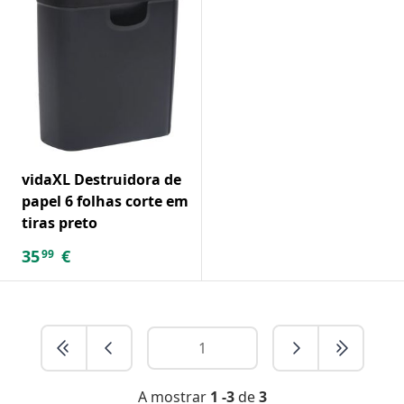
vidaXL Destruidora de
papel 6 folhas corte em
tiras preto
35
€
99
A mostrar
1 -3
de
3