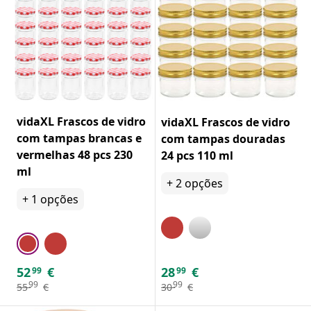
vidaXL Frascos de vidro
vidaXL Frascos de vidro
com tampas brancas e
com tampas douradas
vermelhas 48 pcs 230
24 pcs 110 ml
ml
+
2
opções
+
1
opções
52
€
28
€
99
99
99
99
55
€
30
€