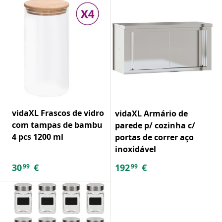
vidaXL Frascos de vidro
vidaXL Armário de
com tampas de bambu
parede p/ cozinha c/
4 pcs 1200 ml
portas de correr aço
inoxidável
30
€
192
€
99
99