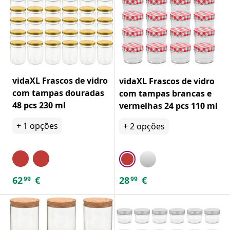
vidaXL Frascos de vidro
vidaXL Frascos de vidro
com tampas douradas
com tampas brancas e
48 pcs 230 ml
vermelhas 24 pcs 110 ml
+
1
opções
+
2
opções
62
€
28
€
99
99