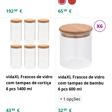
192
€
65
€
99
99
vidaXL Frascos de vidro
vidaXL Frascos de vidro
com tampas de cortiça
com tampas de bambu
6 pcs 1400 ml
6 pcs 600 ml
+
1
opções
43
€
32
€
99
99