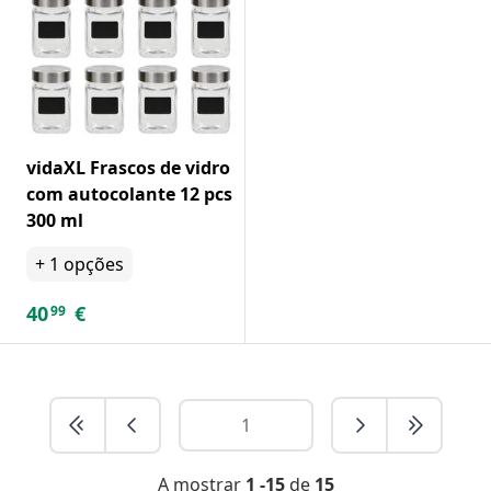
vidaXL Frascos de vidro
com autocolante 12 pcs
300 ml
+
1
opções
40
€
99
A mostrar
1 -15
de
15