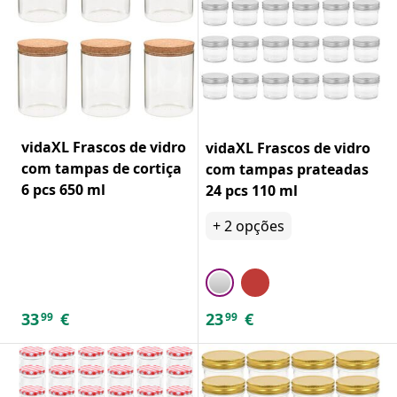
vidaXL Frascos de vidro
vidaXL Frascos de vidro
com tampas de cortiça
com tampas prateadas
6 pcs 650 ml
24 pcs 110 ml
+
2
opções
33
€
23
€
99
99