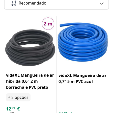
Recomendado
vidaXL Mangueira de ar
vidaXL Mangueira de ar
híbrida 0,6" 2 m
0,7" 5 m PVC azul
borracha e PVC preto
+
5
opções
12
€
99