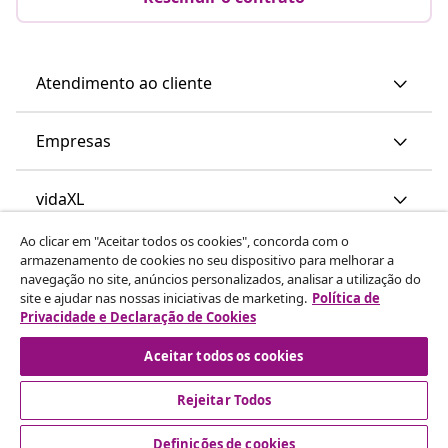
Atendimento ao cliente
Empresas
vidaXL
Ao clicar em "Aceitar todos os cookies", concorda com o
Descubra mais
armazenamento de cookies no seu dispositivo para melhorar a
navegação no site, anúncios personalizados, analisar a utilização do
site e ajudar nas nossas iniciativas de marketing.
Política de
Privacidade e Declaração de Cookies
Aceitar todos os cookies
Rejeitar Todos
© 2008-2026 vidaXL www.vidaxl.pt é um site da vidaXL
Marketplace International B.V.
Definições de cookies