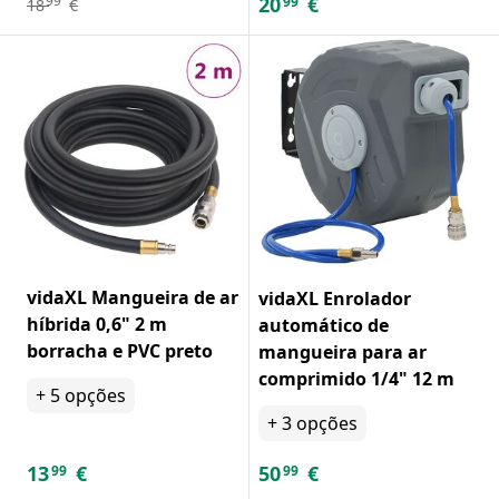
20
€
99
99
18
€
vidaXL Mangueira de ar
vidaXL Enrolador
híbrida 0,6" 2 m
automático de
borracha e PVC preto
mangueira para ar
comprimido 1/4" 12 m
+
5
opções
+
3
opções
13
€
50
€
99
99