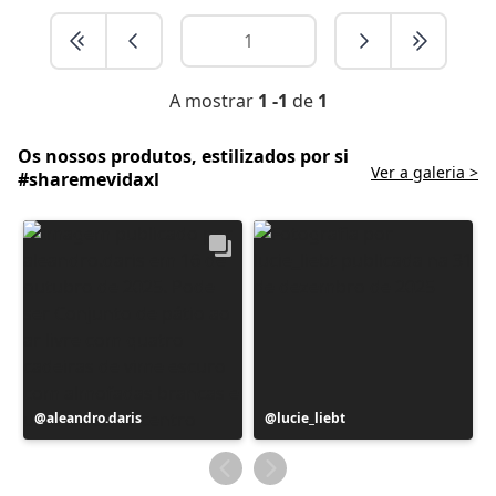
A mostrar
1 -1
de
1
Os nossos produtos, estilizados por si
Ver a galeria >
#sharemevidaxl
Postagem
aleandro.daris
Postagem
lucie_liebt
publicada
publicada
por
por