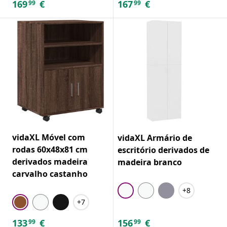
169
€
167
€
99
99
vidaXL Móvel com
vidaXL Armário de
rodas 60x48x81 cm
escritório derivados de
derivados madeira
madeira branco
carvalho castanho
+8
+7
133
€
156
€
99
99