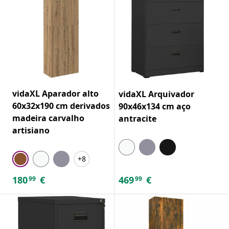
vidaXL Aparador alto
vidaXL Arquivador
60x32x190 cm derivados
90x46x134 cm aço
madeira carvalho
antracite
artisiano
+8
180
€
469
€
99
99