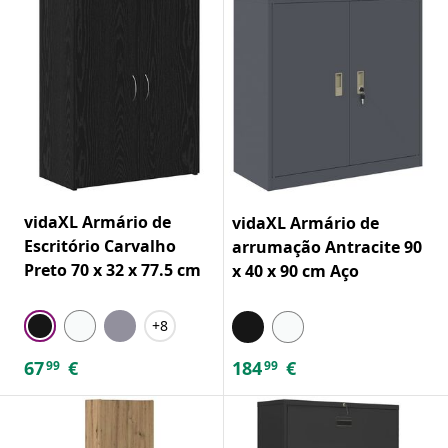
vidaXL Armário de
vidaXL Armário de
Escritório Carvalho
arrumação Antracite 90
Preto 70 x 32 x 77.5 cm
x 40 x 90 cm Aço
+8
67
€
184
€
99
99