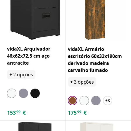
vidaXL Arquivador
vidaXL Armário
46x62x72,5 cm aço
escritório 60x32x190cm
antracite
derivado madeira
carvalho fumado
+
2
opções
+
3
opções
+8
153
€
175
€
99
99