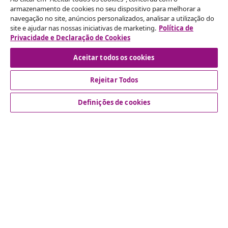
As nossas contas nas redes sociais
armazenamento de cookies no seu dispositivo para melhorar a
navegação no site, anúncios personalizados, analisar a utilização do
site e ajudar nas nossas iniciativas de marketing.
Política de
Privacidade e Declaração de Cookies
Rescindir o contrato
Aceitar todos os cookies
Envie um pedido de rescisão da sua encomenda.
Rejeitar Todos
Rescindir o contrato
Definições de cookies
Atendimento ao cliente
Empresas
vidaXL
Descubra mais