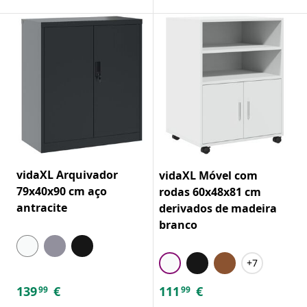
vidaXL Arquivador
vidaXL Móvel com
79x40x90 cm aço
rodas 60x48x81 cm
antracite
derivados de madeira
branco
+7
139
€
111
€
99
99