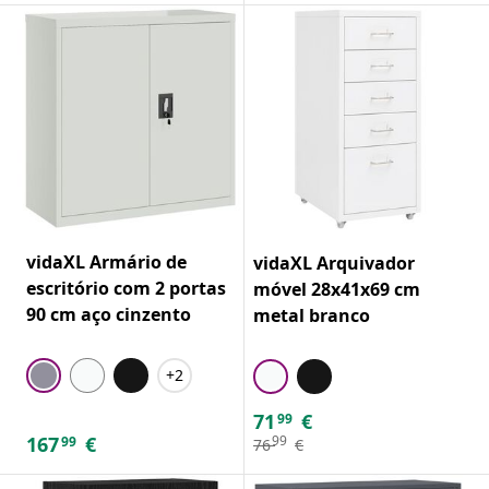
vidaXL Armário de
vidaXL Arquivador
escritório com 2 portas
móvel 28x41x69 cm
90 cm aço cinzento
metal branco
+2
71
€
99
167
€
99
99
76
€