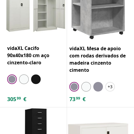
vidaXL Cacifo
vidaXL Mesa de apoio
90x40x180 cm aço
com rodas derivados de
cinzento-claro
madeira cinzento
cimento
+3
305
€
73
€
99
99