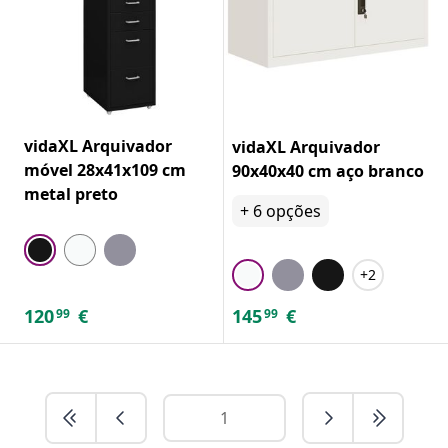
vidaXL Arquivador
vidaXL Arquivador
móvel 28x41x109 cm
90x40x40 cm aço branco
metal preto
+
6
opções
+2
120
€
145
€
99
99