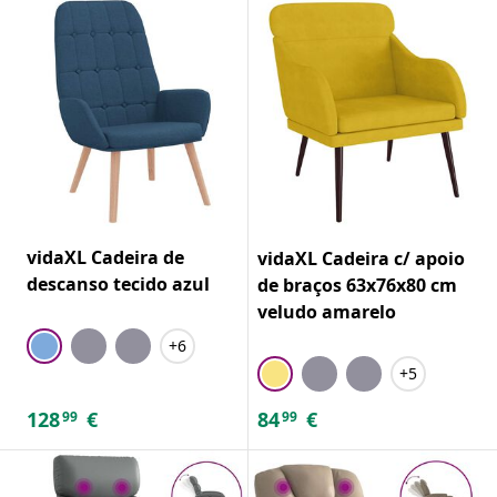
vidaXL Cadeira de
vidaXL Cadeira c/ apoio
descanso tecido azul
de braços 63x76x80 cm
veludo amarelo
+6
+5
128
€
84
€
99
99