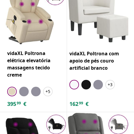
vidaXL Poltrona
vidaXL Poltrona com
elétrica elevatória
apoio de pés couro
massagens tecido
artificial branco
creme
+3
+5
395
€
162
€
99
99