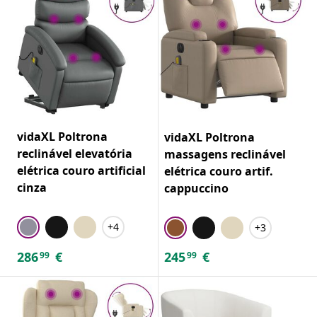
vidaXL Poltrona
vidaXL Poltrona
reclinável elevatória
massagens reclinável
elétrica couro artificial
elétrica couro artif.
cinza
cappuccino
+4
+3
286
€
245
€
99
99