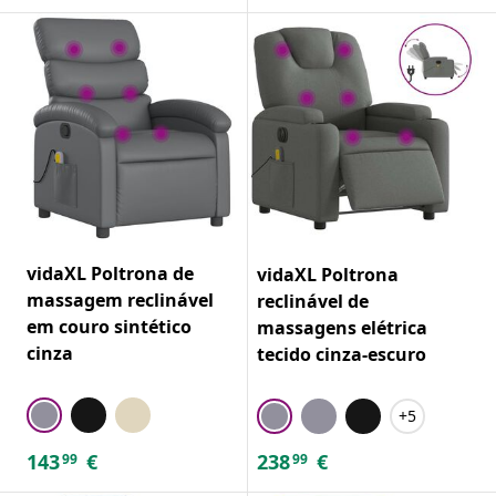
vidaXL Poltrona de
vidaXL Poltrona
massagem reclinável
reclinável de
em couro sintético
massagens elétrica
cinza
tecido cinza-escuro
+5
143
€
238
€
99
99