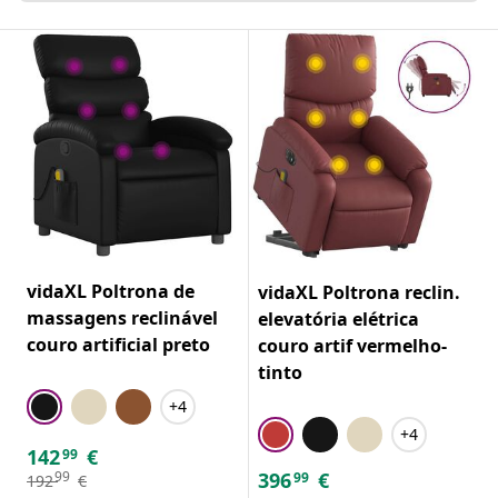
vidaXL Poltrona de
vidaXL Poltrona reclin.
massagens reclinável
elevatória elétrica
couro artificial preto
couro artif vermelho-
tinto
+4
+4
142
€
99
396
€
99
99
192
€