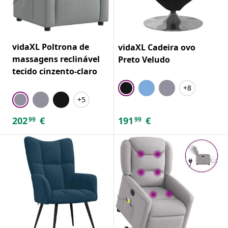
vidaXL Poltrona de
vidaXL Cadeira ovo
massagens reclinável
Preto Veludo
tecido cinzento-claro
+8
+5
202
€
191
€
99
99