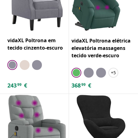
vidaXL Poltrona em
vidaXL Poltrona elétrica
tecido cinzento-escuro
elevatória massagens
tecido verde-escuro
+5
243
€
368
€
99
99