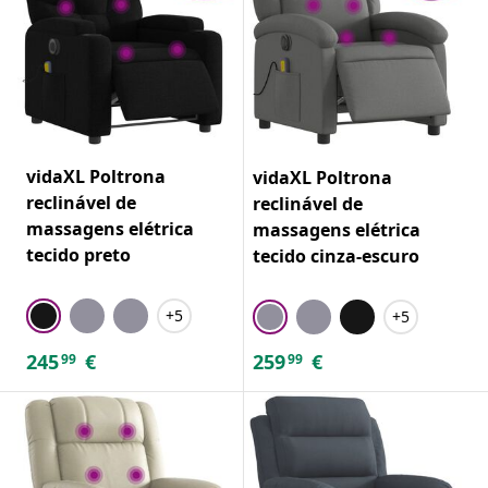
vidaXL Poltrona
vidaXL Poltrona
reclinável de
reclinável de
massagens elétrica
massagens elétrica
tecido preto
tecido cinza-escuro
+5
+5
245
€
259
€
99
99