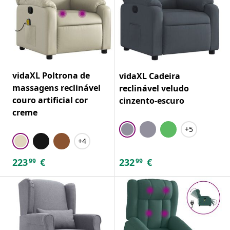
vidaXL Poltrona de
vidaXL Cadeira
massagens reclinável
reclinável veludo
couro artificial cor
cinzento-escuro
creme
+5
+4
223
€
232
€
99
99