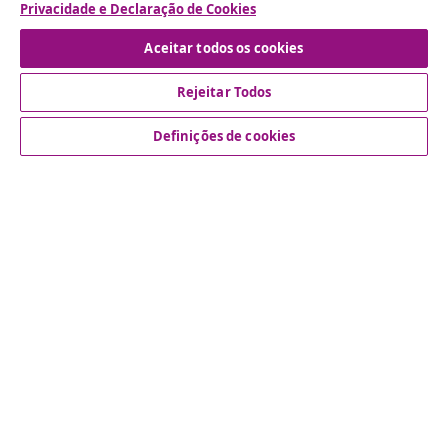
Envie um pedido de rescisão da sua encomenda.
Privacidade e Declaração de Cookies
Aceitar todos os cookies
Rescindir o contrato
Rejeitar Todos
Definições de cookies
Atendimento ao cliente
Empresas
vidaXL
Descubra mais