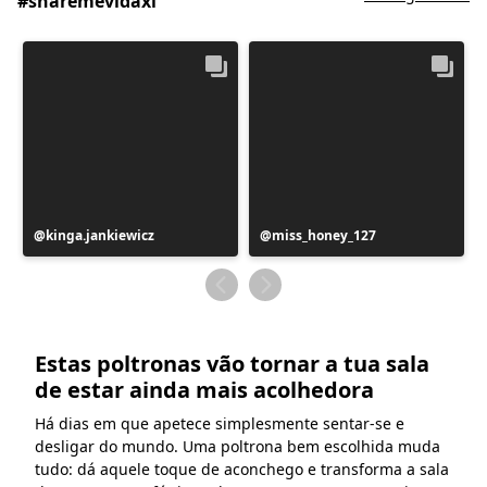
#sharemevidaxl
Postagem
kinga.jankiewicz
Postagem
miss_honey_127
publicada
publicada
por
por
Estas poltronas vão tornar a tua sala
de estar ainda mais acolhedora
Há dias em que apetece simplesmente sentar-se e
desligar do mundo. Uma poltrona bem escolhida muda
tudo: dá aquele toque de aconchego e transforma a sala