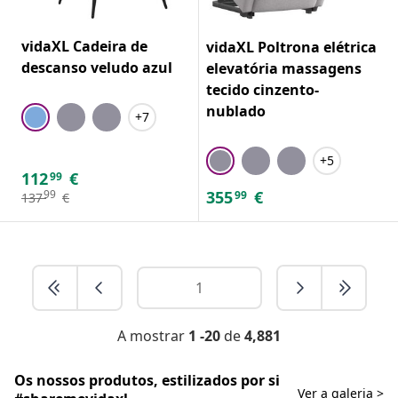
vidaXL Cadeira de
vidaXL Poltrona elétrica
descanso veludo azul
elevatória massagens
tecido cinzento-
nublado
+7
+5
112
€
99
355
€
99
99
137
€
A mostrar
1 -20
de
4,881
Os nossos produtos, estilizados por si
Ver a galeria >