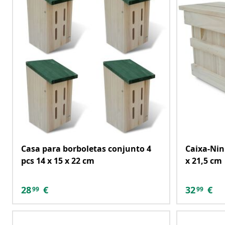
Casa para borboletas conjunto 4
Caixa-Nin
pcs 14 x 15 x 22 cm
x 21,5 cm
28
€
32
€
99
99