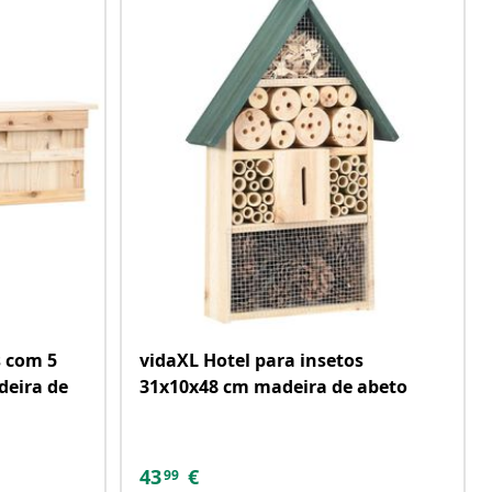
s com 5
vidaXL Hotel para insetos
deira de
31x10x48 cm madeira de abeto
43
€
99