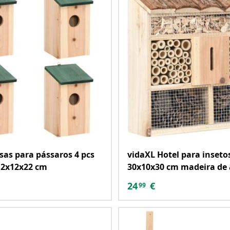
sas para pássaros 4 pcs
vidaXL Hotel para inseto
12x12x22 cm
30x10x30 cm madeira de
24
€
99