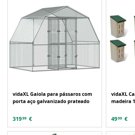
vidaXL Gaiola para pássaros com
vidaXL Ca
porta aço galvanizado prateado
madeira 
319
€
49
€
99
99