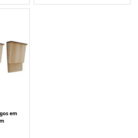
egos em
cm