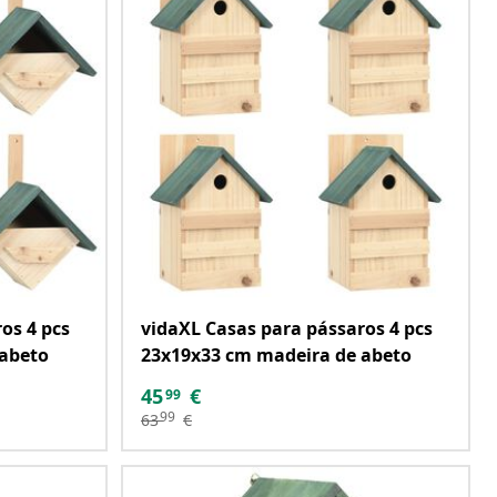
os 4 pcs
vidaXL Casas para pássaros 4 pcs
 abeto
23x19x33 cm madeira de abeto
45
€
99
99
63
€