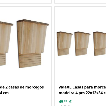
de 2 casas de morcegos
vidaXL Casas para morc
34 cm
madeira 4 pcs 22x12x34 
45
€
99
99