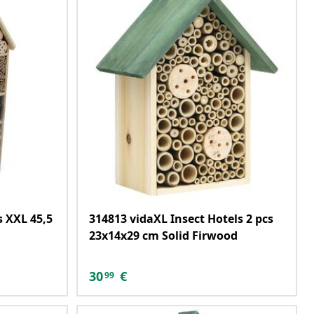
s XXL 45,5
314813 vidaXL Insect Hotels 2 pcs
23x14x29 cm Solid Firwood
30
€
99