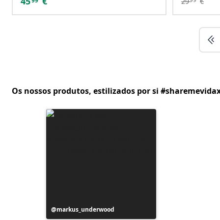
45
€
99
29
€
Os nossos produtos, estilizados por si #sharemevidax
Postagem
markus_underwood
publicada