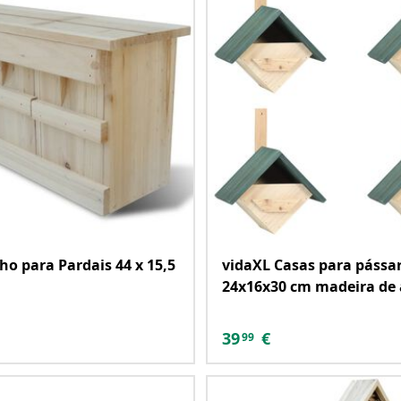
ho para Pardais 44 x 15,5
vidaXL Casas para pássar
24x16x30 cm madeira de
39
€
99