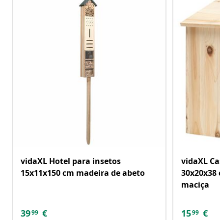
vidaXL Hotel para insetos
vidaXL Ca
15x11x150 cm madeira de abeto
30x20x38 
maciça
39
€
15
€
99
99