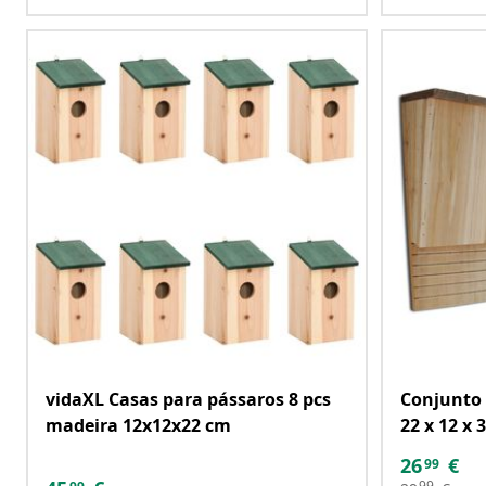
vidaXL Casas para pássaros 8 pcs
Conjunto 
madeira 12x12x22 cm
22 x 12 x 
26
€
99
99