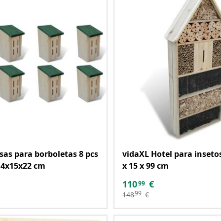
sas para borboletas 8 pcs
vidaXL Hotel para inseto
14x15x22 cm
x 15 x 99 cm
110
€
99
99
148
€