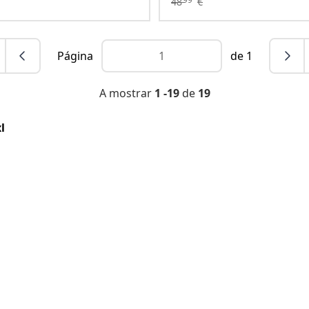
48
€
Página
de 1
A mostrar
1 -19
de
19
l