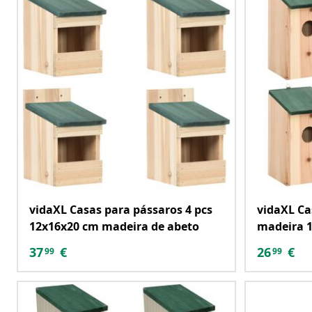
vidaXL Casas para pássaros 4 pcs
vidaXL Ca
12x16x20 cm madeira de abeto
madeira 
37
€
26
€
99
99