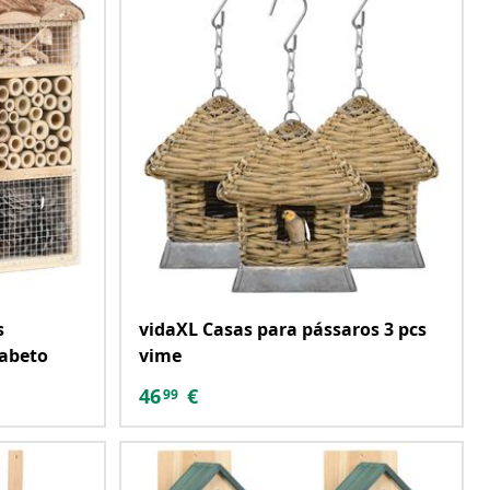
s
vidaXL Casas para pássaros 3 pcs
 abeto
vime
46
€
99