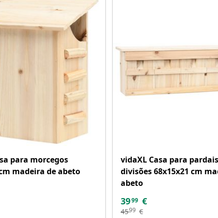
sa para morcegos
vidaXL Casa para pardai
cm madeira de abeto
divisões 68x15x21 cm ma
abeto
39
€
99
99
45
€