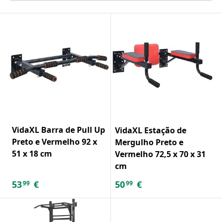
VidaXL Barra de Pull Up
VidaXL Estação de
Preto e Vermelho 92 x
Mergulho Preto e
51 x 18 cm
Vermelho 72,5 x 70 x 31
cm
53
€
50
€
99
99