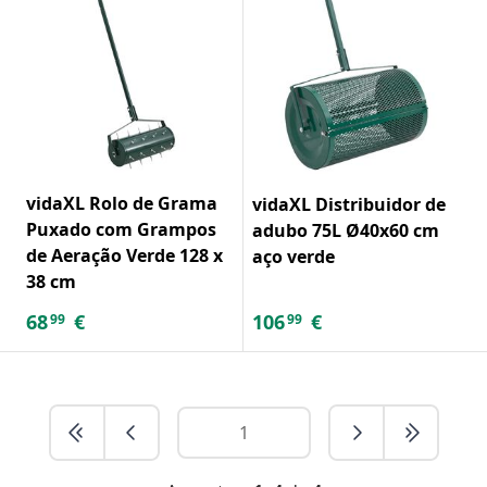
vidaXL Rolo de Grama
vidaXL Distribuidor de
Puxado com Grampos
adubo 75L Ø40x60 cm
de Aeração Verde 128 x
aço verde
38 cm
68
€
106
€
99
99