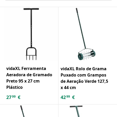
vidaXL Ferramenta
vidaXL Rolo de Grama
Aeradora de Gramado
Puxado com Grampos
Preto 95 x 27 cm
de Aeração Verde 127,5
Plástico
x 44 cm
27
€
42
€
99
99