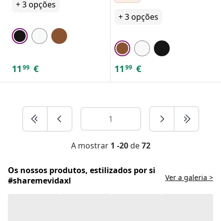
+
3
opções
+
3
opções
11
€
11
€
99
99
A mostrar
1 -20
de
72
Os nossos produtos, estilizados por si
Ver a galeria >
#sharemevidaxl