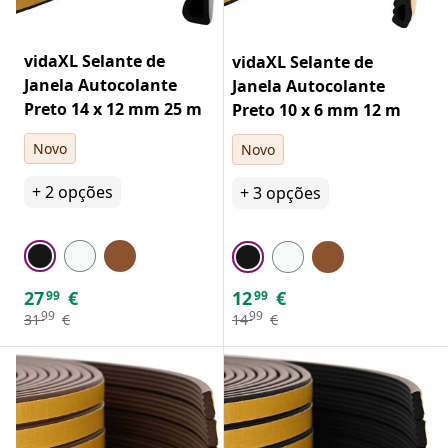
vidaXL Selante de
vidaXL Selante de
Janela Autocolante
Janela Autocolante
Preto 14 x 12 mm 25 m
Preto 10 x 6 mm 12 m
Novo
Novo
+
2
opções
+
3
opções
27
€
12
€
99
99
99
99
31
€
14
€