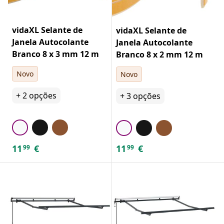
vidaXL Selante de
vidaXL Selante de
Janela Autocolante
Janela Autocolante
Branco 8 x 3 mm 12 m
Branco 8 x 2 mm 12 m
Novo
Novo
+
2
opções
+
3
opções
11
€
11
€
99
99