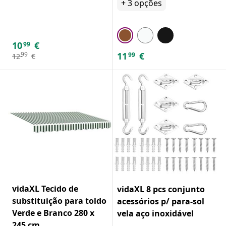
+
3
opções
10
€
99
11
€
99
99
12
€
vidaXL Tecido de
vidaXL 8 pcs conjunto
substituição para toldo
acessórios p/ para-sol
Verde e Branco 280 x
vela aço inoxidável
245 cm