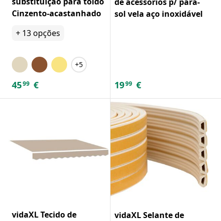
substituição para toldo
de acessórios p/ para-
Cinzento-acastanhado
sol vela aço inoxidável
+
13
opções
+5
45
€
19
€
99
99
vidaXL Tecido de
vidaXL Selante de