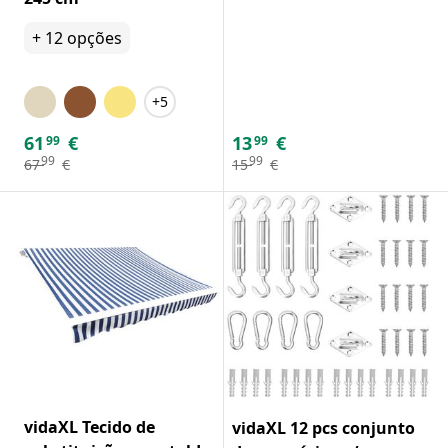
+
12
opções
+5
61
€
13
€
99
99
99
99
67
€
15
€
vidaXL Tecido de
vidaXL 12 pcs conjunto