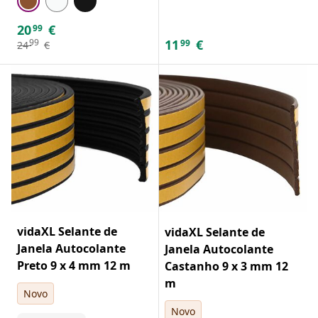
20
€
99
11
€
99
99
24
€
vidaXL Selante de
vidaXL Selante de
Janela Autocolante
Janela Autocolante
Preto 9 x 4 mm 12 m
Castanho 9 x 3 mm 12
m
Novo
Novo