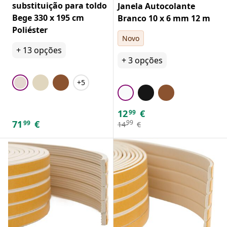
substituição para toldo
Janela Autocolante
Bege 330 x 195 cm
Branco 10 x 6 mm 12 m
Poliéster
Novo
+
13
opções
+
3
opções
+5
12
€
99
71
€
99
99
14
€