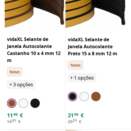
vidaXL Selante de
vidaXL Selante de
Janela Autocolante
Janela Autocolante
Castanho 10 x 4 mm 12
Preto 15 x 8 mm 12 m
m
Novo
Novo
+
1
opções
+
3
opções
11
€
21
€
99
99
99
99
13
€
25
€