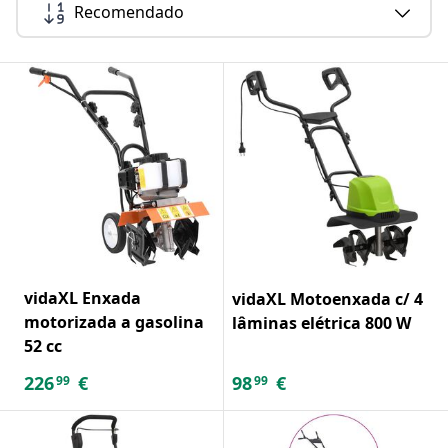
Recomendado
vidaXL Enxada
vidaXL Motoenxada c/ 4
motorizada a gasolina
lâminas elétrica 800 W
52 cc
226
€
98
€
99
99