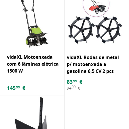
vidaXL Motoenxada
vidaXL Rodas de metal
com 6 lâminas elétrica
p/ motoenxada a
1500 W
gasolina 6,5 CV 2 pcs
83
€
99
145
€
99
99
94
€