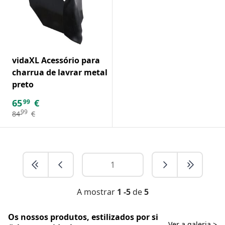
vidaXL Acessório para
charrua de lavrar metal
preto
65
€
99
99
84
€
A mostrar
1 -5
de
5
Os nossos produtos, estilizados por si
Ver a galeria >