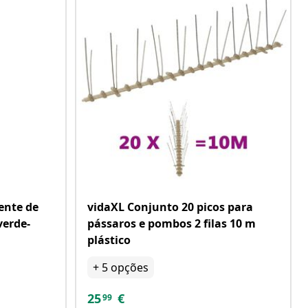
ente de
vidaXL Conjunto 20 picos para
verde-
pássaros e pombos 2 filas 10 m
plástico
+
5
opções
25
€
99