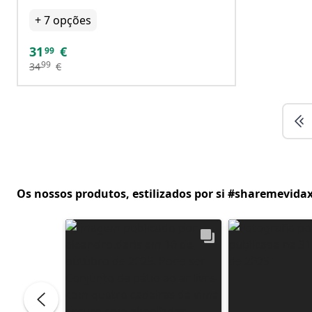
+
7
opções
31
€
99
99
34
€
Os nossos produtos, estilizados por si #sharemevidax