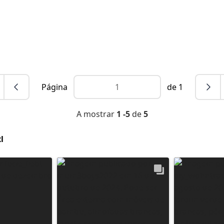
Página
de 1
A mostrar
1 -5
de
5
l