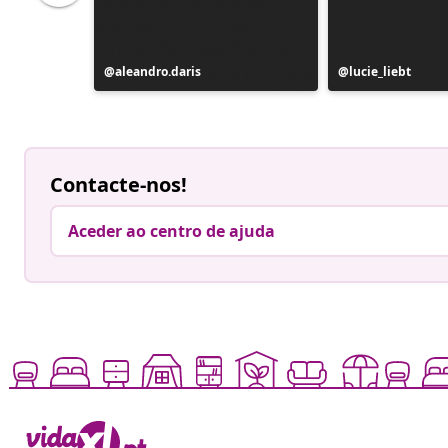
Postagem
aleandro.daris
Postagem
lucie_liebt
publicada
publicada
por
por
Contacte-nos!
Aceder ao centro de ajuda