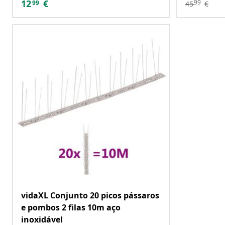
12
€
99
99
45
€
vidaXL Conjunto 20 picos pássaros
e pombos 2 filas 10m aço
inoxidável