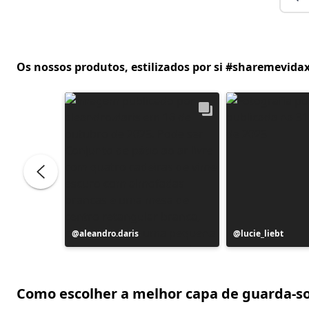
Os nossos produtos, estilizados por si #sharemevidax
Postagem
aleandro.daris
Postagem
lucie_liebt
publicada
publicada
por
por
Como escolher a melhor capa de guarda-so