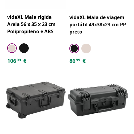
vidaXL Mala rígida
vidaXL Mala de viagem
Areia 56 x 35 x 23 cm
portátil 49x38x23 cm PP
Polipropileno e ABS
preto
106
€
86
€
99
99