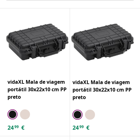
vidaXL Mala de viagem
vidaXL Mala de viagem
portátil 30x22x10 cm PP
portátil 30x22x10 cm PP
preto
preto
24
€
24
€
99
99