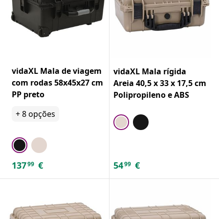
vidaXL Mala de viagem
vidaXL Mala rígida
com rodas 58x45x27 cm
Areia 40,5 x 33 x 17,5 cm
PP preto
Polipropileno e ABS
+
8
opções
137
€
54
€
99
99