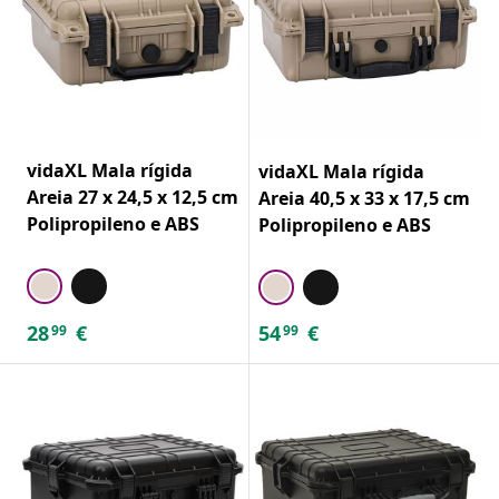
vidaXL Mala rígida
vidaXL Mala rígida
Areia 27 x 24,5 x 12,5 cm
Areia 40,5 x 33 x 17,5 cm
Polipropileno e ABS
Polipropileno e ABS
28
€
54
€
99
99