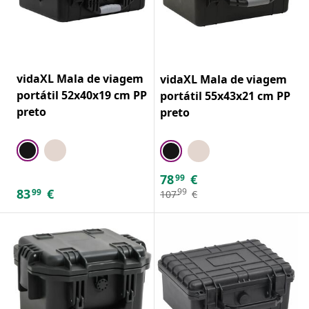
vidaXL Mala de viagem
vidaXL Mala de viagem
portátil 52x40x19 cm PP
portátil 55x43x21 cm PP
preto
preto
78
€
99
83
€
99
99
107
€