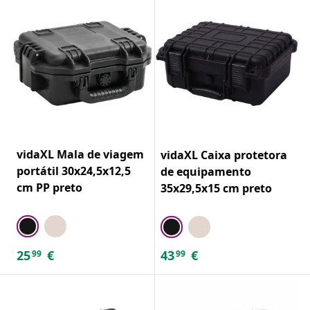
vidaXL Mala de viagem
vidaXL Caixa protetora
portátil 30x24,5x12,5
de equipamento
cm PP preto
35x29,5x15 cm preto
25
€
43
€
99
99