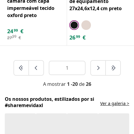
câmara com capa
de equipamento
impermeável tecido
27x24,6x12,4 cm preto
oxford preto
24
€
99
26
€
99
99
27
€
A mostrar
1 -20
de
26
Os nossos produtos, estilizados por si
Ver a galeria >
#sharemevidaxl