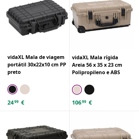
vidaXL Mala de viagem
vidaXL Mala rígida
portátil 30x22x10 cm PP
Areia 56 x 35 x 23 cm
preto
Polipropileno e ABS
24
€
106
€
99
99