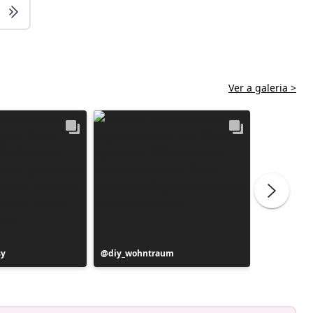
Ver a galeria >
sy
Postagem
diy_wohntraum
Postage
de6ehoev
publicada
publicad
por
por