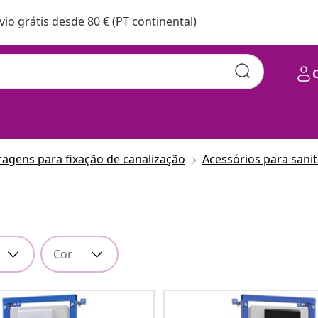
vio grátis desde 80 € (PT continental)
ragens para fixação de canalização
Acessórios para sanit
Cor