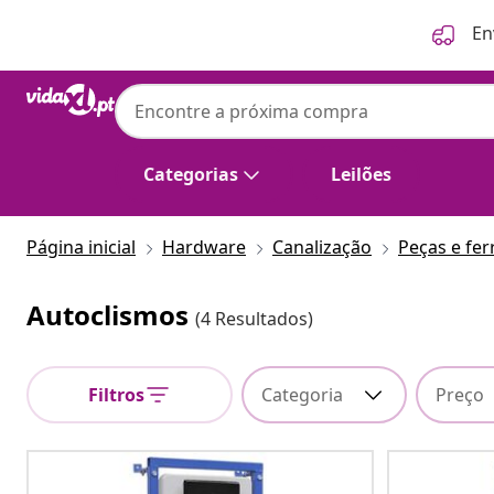
Anterior
Seguinte
En
Categorias
Leilões
Página inicial
Hardware
Canalização
Peças e fer
Autoclismos
(4 Resultados)
Filtros
Categoria
Preço