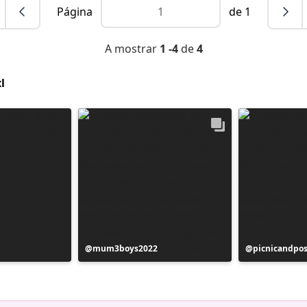
Página
de 1
A mostrar
1 -4
de
4
l
Postagem
mum3boys2022
Postagem
picnicandpo
publicada
publicada
por
por