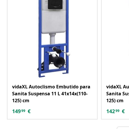
vidaXL Autoclismo Embutido para
vidaXL Au
Sanita Suspensa 11 L 41x14x(110-
Sanita Su
125) cm
125) cm
149
€
142
€
99
99