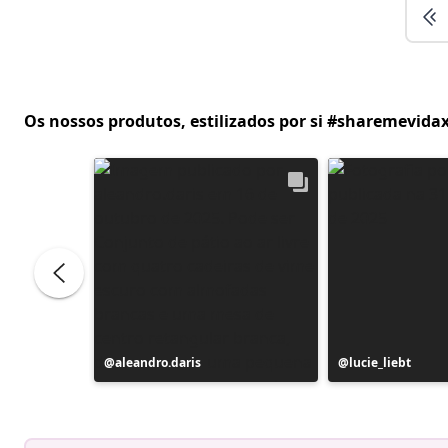
Os nossos produtos, estilizados por si #sharemevidax
Postagem
aleandro.daris
Postagem
lucie_liebt
publicada
publicada
por
por