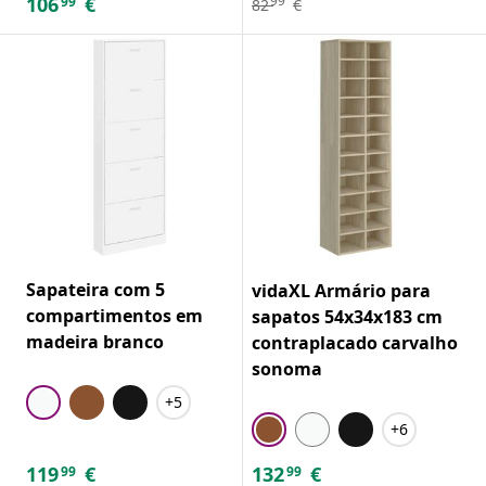
106
€
99
99
82
€
Sapateira com 5
vidaXL Armário para
compartimentos em
sapatos 54x34x183 cm
madeira branco
contraplacado carvalho
sonoma
+5
+6
119
€
132
€
99
99