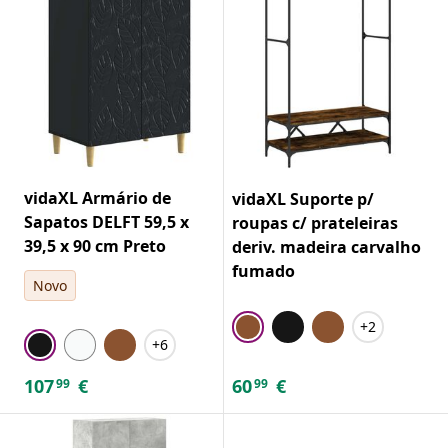
vidaXL Armário de
vidaXL Suporte p/
Sapatos DELFT 59,5 x
roupas c/ prateleiras
39,5 x 90 cm Preto
deriv. madeira carvalho
fumado
Novo
+2
+6
107
€
60
€
99
99