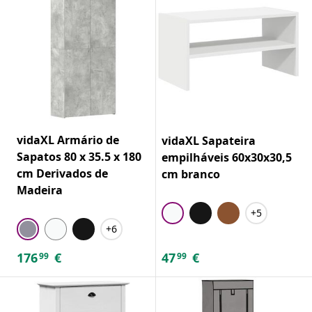
vidaXL Armário de
vidaXL Sapateira
Sapatos 80 x 35.5 x 180
empilháveis 60x30x30,5
cm Derivados de
cm branco
Madeira
+5
+6
176
€
47
€
99
99