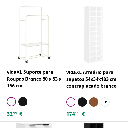
vidaXL Suporte para
vidaXL Armário para
Roupas Branco 80 x 53 x
sapatos 54x34x183 cm
156 cm
contraplacado branco
+6
32
€
174
€
99
99