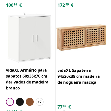
100
€
172
€
99
99
vidaXL Armário para
vidaXL Sapateira
sapatos 60x35x70 cm
94x20x38 cm madeira
derivados de madeira
de nogueira maciça
branco
+7
77
€
99