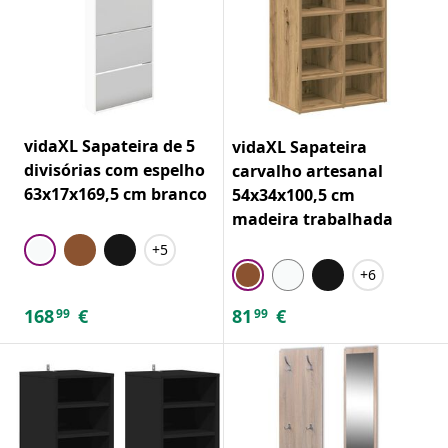
vidaXL Sapateira de 5
vidaXL Sapateira
divisórias com espelho
carvalho artesanal
63x17x169,5 cm branco
54x34x100,5 cm
madeira trabalhada
+5
+6
168
€
81
€
99
99