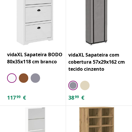
vidaXL Sapateira BODO
vidaXL Sapateira com
80x35x118 cm branco
cobertura 57x29x162 cm
tecido cinzento
117
€
38
€
99
99