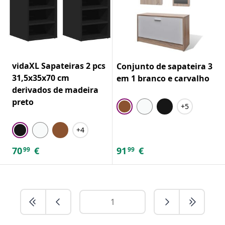
vidaXL Sapateiras 2 pcs
Conjunto de sapateira 3
31,5x35x70 cm
em 1 branco e carvalho
derivados de madeira
preto
+5
+4
70
€
91
€
99
99