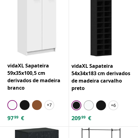
vidaXL Sapateira
vidaXL Sapateira
59x35x100,5 cm
54x34x183 cm derivados
derivados de madeira
de madeira carvalho
branco
preto
+7
+6
97
€
209
€
99
99