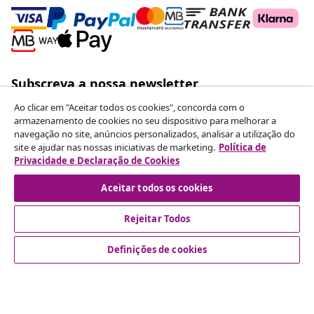
Subscreva a nossa newsletter
Junte-se a mais de 700 000 compradores que recebem
Ao clicar em "Aceitar todos os cookies", concorda com o
ofertas semanais, promoções sazonais e novidades da
armazenamento de cookies no seu dispositivo para melhorar a
vidaXL.
navegação no site, anúncios personalizados, analisar a utilização do
site e ajudar nas nossas iniciativas de marketing.
Política de
Privacidade e Declaração de Cookies
As nossas contas nas redes sociais
Aceitar todos os cookies
Rejeitar Todos
Rescindir o contrato
Definições de cookies
Envie um pedido de rescisão da sua encomenda.
Rescindir o contrato