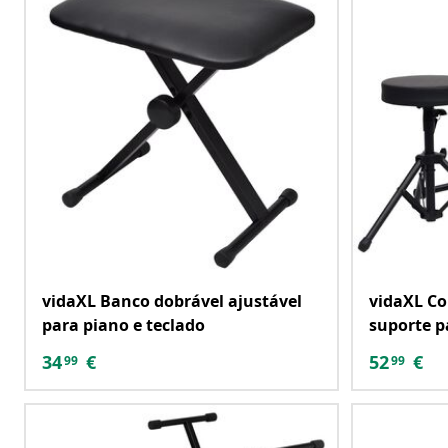
vidaXL Banco dobrável ajustável
vidaXL Co
para piano e teclado
suporte p
34
€
52
€
99
99