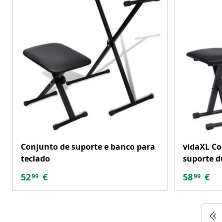
Conjunto de suporte e banco para
vidaXL Co
teclado
suporte d
52
€
58
€
99
99