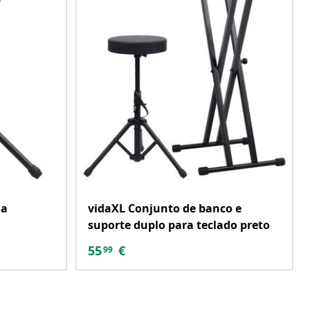
ia
vidaXL Conjunto de banco e
suporte duplo para teclado preto
55
€
99