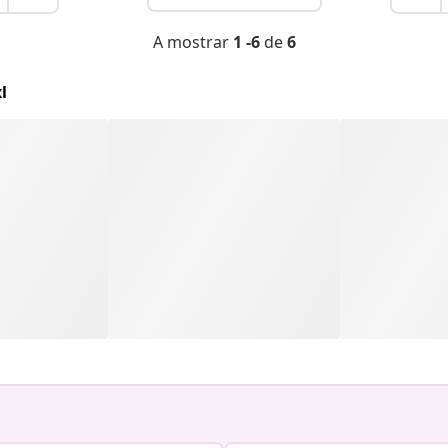
A mostrar
1 -6
de
6
l