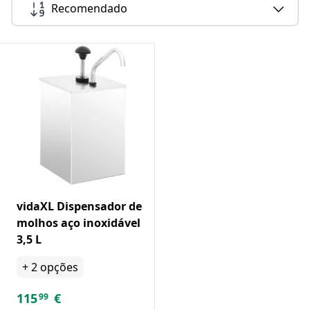
Recomendado
vidaXL Dispensador de
molhos aço inoxidável
3,5 L
+
2
opções
115
€
99