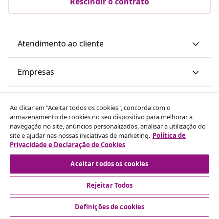
Rescindir o contrato
Atendimento ao cliente
Empresas
vidaXL
Ao clicar em "Aceitar todos os cookies", concorda com o
armazenamento de cookies no seu dispositivo para melhorar a
navegação no site, anúncios personalizados, analisar a utilização do
Descubra mais
site e ajudar nas nossas iniciativas de marketing.
Política de
Privacidade e Declaração de Cookies
Aceitar todos os cookies
Rejeitar Todos
© 2008-2026 vidaXL www.vidaxl.pt é um site da vidaXL
Definições de cookies
Marketplace International B.V.