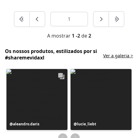
A mostrar
1 -2
de
2
Os nossos produtos, estilizados por si
Ver a galeria >
#sharemevidaxl
Postagem
aleandro.daris
Postagem
lucie_liebt
publicada
publicada
por
por