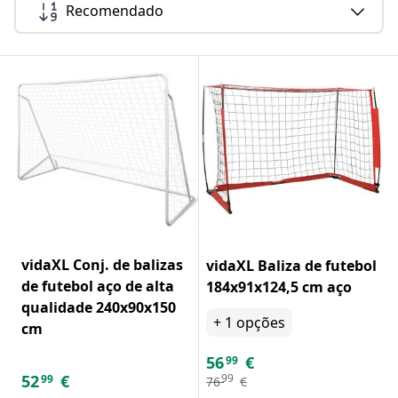
Recomendado
vidaXL Conj. de balizas
vidaXL Baliza de futebol
de futebol aço de alta
184x91x124,5 cm aço
qualidade 240x90x150
+
1
opções
cm
56
€
99
52
€
99
99
76
€