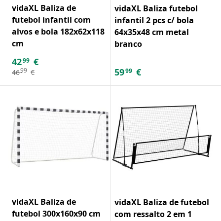
vidaXL Baliza de
vidaXL Baliza futebol
futebol infantil com
infantil 2 pcs c/ bola
alvos e bola 182x62x118
64x35x48 cm metal
cm
branco
42
€
99
59
€
99
99
46
€
vidaXL Baliza de
vidaXL Baliza de futebol
futebol 300x160x90 cm
com ressalto 2 em 1