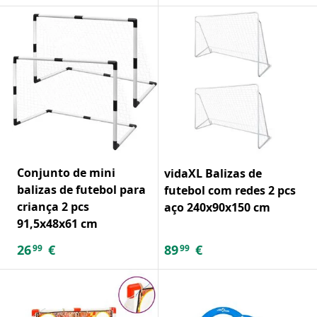
Conjunto de mini
vidaXL Balizas de
balizas de futebol para
futebol com redes 2 pcs
criança 2 pcs
aço 240x90x150 cm
91,5x48x61 cm
26
€
89
€
99
99