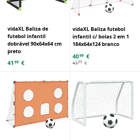
vidaXL Baliza de
vidaXL Baliza futebol
futebol infantil
infantil c/ bolas 2 em 1
dobrável 90x64x64 cm
184x64x124 branco
preto
40
€
99
41
€
99
99
43
€