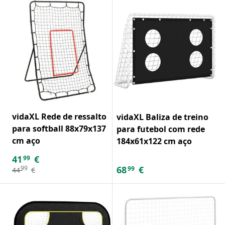
vidaXL Rede de ressalto
vidaXL Baliza de treino
para softball 88x79x137
para futebol com rede
cm aço
184x61x122 cm aço
41
€
99
68
€
99
99
44
€