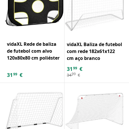
vidaXL Rede de baliza
vidaXL Baliza de futebol
de futebol com alvo
com rede 182x61x122
120x80x80 cm poliéster
cm aço branco
31
€
99
31
€
99
99
34
€