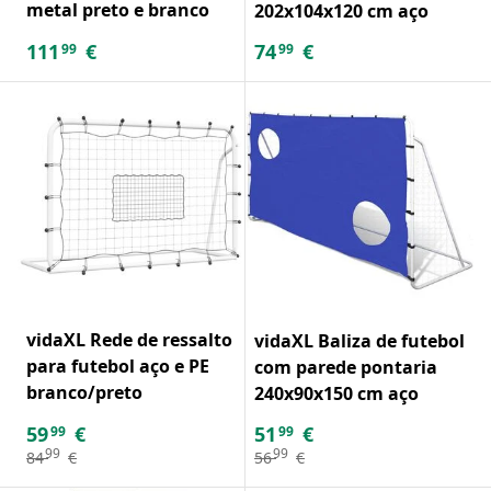
metal preto e branco
202x104x120 cm aço
111
€
74
€
99
99
vidaXL Rede de ressalto
vidaXL Baliza de futebol
para futebol aço e PE
com parede pontaria
branco/preto
240x90x150 cm aço
59
€
51
€
99
99
99
99
84
€
56
€