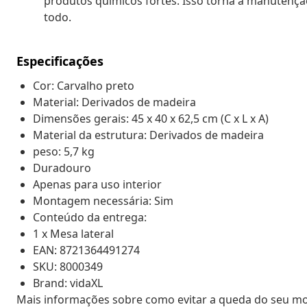
produtos químicos fortes. Isso torna a manutenção 
todo.
Especificações
Cor: Carvalho preto
Material: Derivados de madeira
Dimensões gerais: 45 x 40 x 62,5 cm (C x L x A)
Material da estrutura: Derivados de madeira
peso: 5,7 kg
Duradouro
Apenas para uso interior
Montagem necessária: Sim
Conteúdo da entrega:
1 x Mesa lateral
EAN: 8721364491274
SKU: 8000349
Brand: vidaXL
Mais informações sobre como evitar a queda do seu m