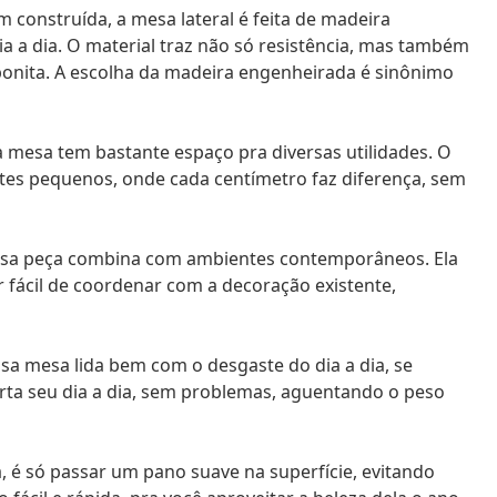
 construída, a mesa lateral é feita de madeira
 a dia. O material traz não só resistência, mas também
bonita. A escolha da madeira engenheirada é sinônimo
a mesa tem bastante espaço pra diversas utilidades. O
tes pequenos, onde cada centímetro faz diferença, sem
 essa peça combina com ambientes contemporâneos. Ela
r fácil de coordenar com a decoração existente,
a mesa lida bem com o desgaste do dia a dia, se
orta seu dia a dia, sem problemas, aguentando o peso
, é só passar um pano suave na superfície, evitando