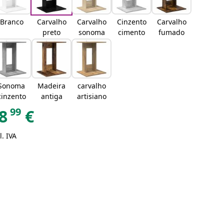
Branco
Carvalho
Carvalho
Cinzento
Carvalho
preto
sonoma
cimento
fumado
Sonoma
Madeira
carvalho
cinzento
antiga
artisiano
99
8
€
l. IVA