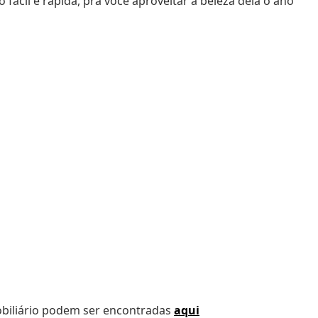
fácil e rápida, pra você aproveitar a beleza dela o ano
obiliário podem ser encontradas
aqui