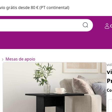
vio grátis desde 80 € (PT continental)
Mesas de apoio
vi
v
P
Co