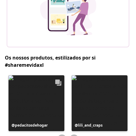
Os nossos produtos, estilizados por si
#sharemevidaxl
Postagem
pedacitosdehogar
Postagem
lili_and_craps
publicada
publicada