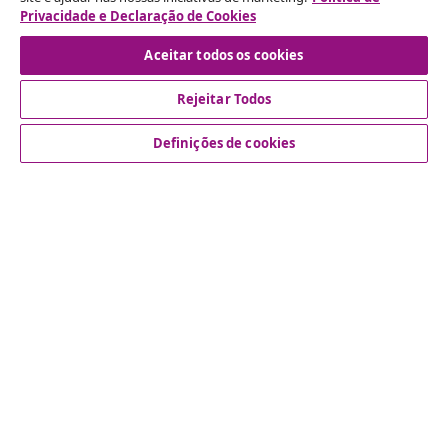
Envie um pedido de rescisão da sua encomenda.
Privacidade e Declaração de Cookies
Aceitar todos os cookies
Rescindir o contrato
Rejeitar Todos
Definições de cookies
Atendimento ao cliente
Empresas
vidaXL
Descubra mais