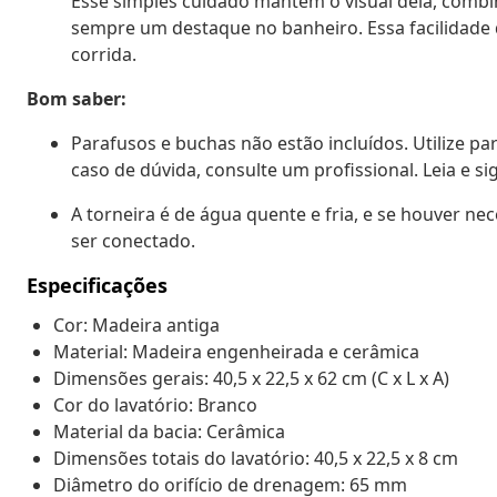
Esse simples cuidado mantém o visual dela, comb
sempre um destaque no banheiro. Essa facilidade
corrida.
Bom saber:
Parafusos e buchas não estão incluídos. Utilize p
caso de dúvida, consulte um profissional. Leia e s
A torneira é de água quente e fria, e se houver 
ser conectado.
Especificações
Cor: Madeira antiga
Material: Madeira engenheirada e cerâmica
Dimensões gerais: 40,5 x 22,5 x 62 cm (C x L x A)
Cor do lavatório: Branco
Material da bacia: Cerâmica
Dimensões totais do lavatório: 40,5 x 22,5 x 8 cm
Diâmetro do orifício de drenagem: 65 mm