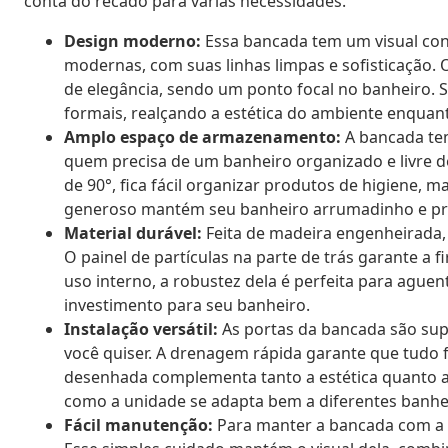
conta do recado para várias necessidades.
Design moderno:
Essa bancada tem um visual co
modernas, com suas linhas limpas e sofisticaçã
de elegância, sendo um ponto focal no banheiro. 
formais, realçando a estética do ambiente enquant
Amplo espaço de armazenamento:
A bancada tem
quem precisa de um banheiro organizado e livre d
de 90°, fica fácil organizar produtos de higiene, m
generoso mantém seu banheiro arrumadinho e prá
Material durável:
Feita de madeira engenheirada,
O painel de partículas na parte de trás garante a f
uso interno, a robustez dela é perfeita para ague
investimento para seu banheiro.
Instalação versátil:
As portas da bancada são sup
você quiser. A drenagem rápida garante que tudo 
desenhada complementa tanto a estética quanto a
como a unidade se adapta bem a diferentes banhe
Fácil manutenção:
Para manter a bancada com a 