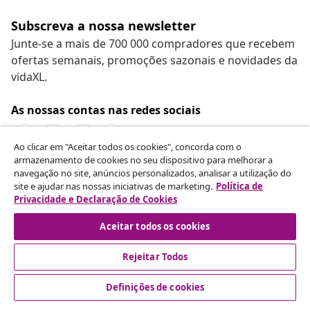
Subscreva a nossa newsletter
Junte-se a mais de 700 000 compradores que recebem
ofertas semanais, promoções sazonais e novidades da
vidaXL.
As nossas contas nas redes sociais
Ao clicar em "Aceitar todos os cookies", concorda com o
armazenamento de cookies no seu dispositivo para melhorar a
navegação no site, anúncios personalizados, analisar a utilização do
Rescindir o contrato
site e ajudar nas nossas iniciativas de marketing.
Política de
Envie um pedido de rescisão da sua encomenda.
Privacidade e Declaração de Cookies
Aceitar todos os cookies
Rescindir o contrato
Rejeitar Todos
Definições de cookies
Atendimento ao cliente