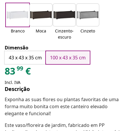
Branco
Moca
Cinzento-
Cinzeto
escuro
Dimensão
43 x 43 x 35 cm
100 x 43 x 35 cm
99
83
€
Incl. IVA
Descrição
Exponha as suas flores ou plantas favoritas de uma
forma muito bonita com este canteiro elevado
elegante e funcional!
Este vaso/floreira de jardim, fabricado em PP