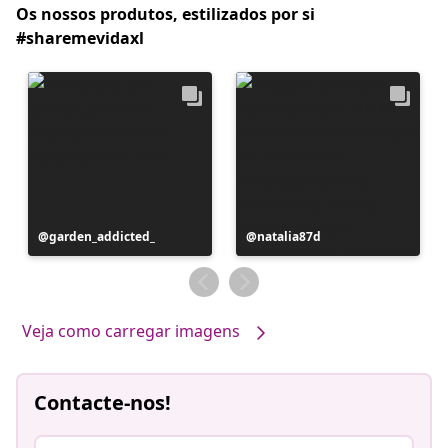
Os nossos produtos, estilizados por si
#sharemevidaxl
Postagem
garden_addicted_
Postagem
natalia87d
publicada
publicada
por
por
Veja como carregar imagens
Contacte-nos!