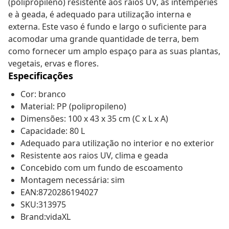
(polipropileno) resistente aos raios UV, às intempéries
e à geada, é adequado para utilização interna e
externa. Este vaso é fundo e largo o suficiente para
acomodar uma grande quantidade de terra, bem
como fornecer um amplo espaço para as suas plantas,
vegetais, ervas e flores.
Especificações
Cor: branco
Material: PP (polipropileno)
Dimensões: 100 x 43 x 35 cm (C x L x A)
Capacidade: 80 L
Adequado para utilização no interior e no exterior
Resistente aos raios UV, clima e geada
Concebido com um fundo de escoamento
Montagem necessária: sim
EAN:8720286194027
SKU:313975
Brand:vidaXL