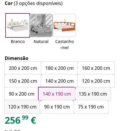
Cor
(3 opções disponíveis)
Branco
Natural
Castanho
-mel
Dimensão
200 x 200 cm
180 x 200 cm
160 x 200 cm
150 x 200 cm
140 x 200 cm
120 x 200 cm
90 x 200 cm
140 x 190 cm
135 x 190 cm
120 x 190 cm
90 x 190 cm
75 x 190 cm
99
256
€