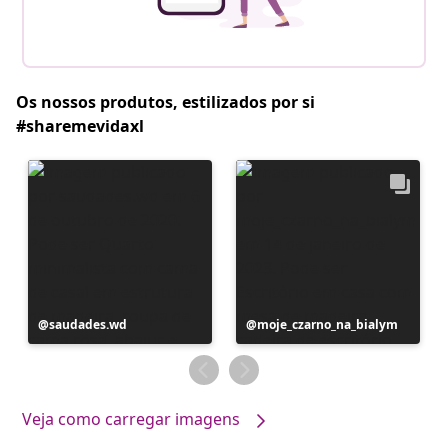
Os nossos produtos, estilizados por si
#sharemevidaxl
Postagem
saudades.wd
Postagem
moje_czarno_na_bialym
publicada
publicada
por
por
Veja como carregar imagens