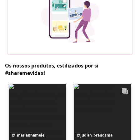
Os nossos produtos, estilizados por si
#sharemevidaxl
Postagem
_mariannamele_
Postagem
judith_brandsma