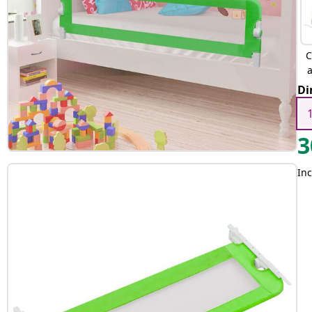
C
Di
3
Inc