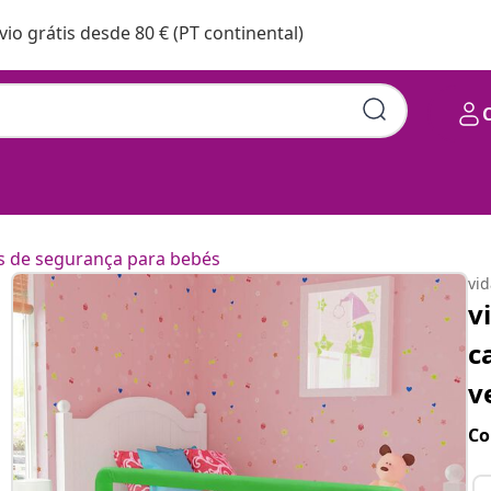
vio grátis desde 80 € (PT continental)
s de segurança para bebés
vi
v
c
v
Co