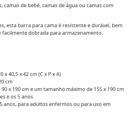
es, camas de bebé, camas de água ou camas com
ves, esta barra para cama é resistente e durável, bem
a e facilmente dobrada para armazenamento.
x 40,5 x 42 cm (C x P x A)
20 cm
 90 x 190 cm e um tamanho máximo de 155 x 190 cm
es e os 5 anos
 5 anos, para adultos enfermos ou para uso em