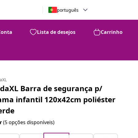
português
Conta
Lista de desejos
Carrinho
daXL
idaXL Barra de segurança p/
ama infantil 120x42cm poliéster
erde
r
(5 opções disponíveis)