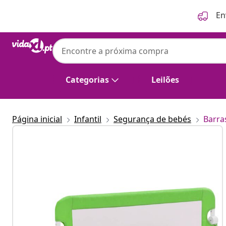
Anterior
Seguinte
En
Categorias
Leilões
Página inicial
Infantil
Segurança de bebés
Barra