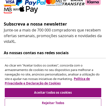
Subscreva a nossa newsletter
Junte-se a mais de 700 000 compradores que recebem
ofertas semanais, promoções sazonais e novidades da
vidaXL.
As nossas contas nas redes sociais
Ao clicar em "Aceitar todos os cookies", concorda com o
armazenamento de cookies no seu dispositivo para melhorar a
navegação no site, anúncios personalizados, analisar a utilização do
Rescindir o contrato
site e ajudar nas nossas iniciativas de marketing.
Política de
Envie um pedido de rescisão da sua encomenda.
Privacidade e Declaração de Cookies
Aceitar todos os cookies
Rescindir o contrato
Rejeitar Todos