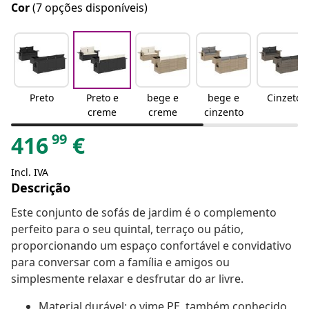
Cor
(7 opções disponíveis)
Preto
Preto e
bege e
bege e
Cinzeto
creme
creme
cinzento
99
416
€
Incl. IVA
Descrição
Este conjunto de sofás de jardim é o complemento
perfeito para o seu quintal, terraço ou pátio,
proporcionando um espaço confortável e convidativo
para conversar com a família e amigos ou
simplesmente relaxar e desfrutar do ar livre.
Material durável: o vime PE, também conhecido