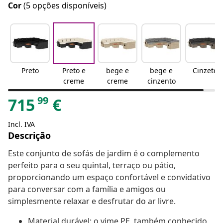
Cor
(5 opções disponíveis)
Preto
Preto e
bege e
bege e
Cinzeto
creme
creme
cinzento
99
715
€
Incl. IVA
Descrição
Este conjunto de sofás de jardim é o complemento
perfeito para o seu quintal, terraço ou pátio,
proporcionando um espaço confortável e convidativo
para conversar com a família e amigos ou
simplesmente relaxar e desfrutar do ar livre.
Material durável: o vime PE, também conhecido