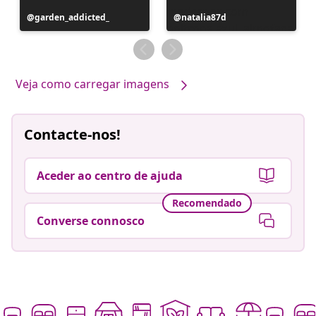
Postagem
garden_addicted_
Postagem
natalia87d
publicada
publicada
por
por
Veja como carregar imagens
Contacte-nos!
Aceder ao centro de ajuda
Recomendado
Converse connosco