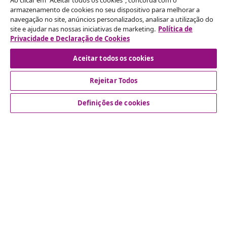
Ao clicar em "Aceitar todos os cookies", concorda com o
armazenamento de cookies no seu dispositivo para melhorar a
navegação no site, anúncios personalizados, analisar a utilização do
Rescindir o contrato
site e ajudar nas nossas iniciativas de marketing.
Política de
Envie um pedido de rescisão da sua encomenda.
Privacidade e Declaração de Cookies
Aceitar todos os cookies
Rescindir o contrato
Rejeitar Todos
Definições de cookies
Atendimento ao cliente
Empresas
vidaXL
Descubra mais