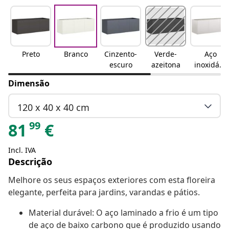
Preto
Branco
Cinzento-
Verde-
Aço
escuro
azeitona
inoxidáve
l
Dimensão
120 x 40 x 40 cm
99
81
€
Incl. IVA
Descrição
Melhore os seus espaços exteriores com esta floreira
elegante, perfeita para jardins, varandas e pátios.
Material durável: O aço laminado a frio é um tipo
de aço de baixo carbono que é produzido usando