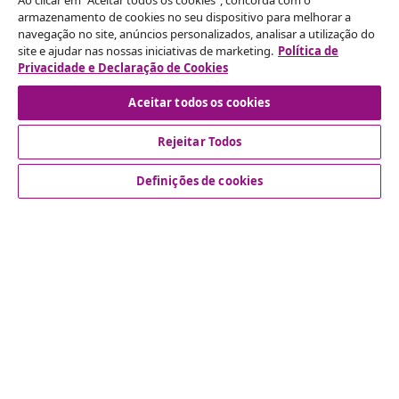
Ao clicar em "Aceitar todos os cookies", concorda com o
armazenamento de cookies no seu dispositivo para melhorar a
navegação no site, anúncios personalizados, analisar a utilização do
Rescindir o contrato
site e ajudar nas nossas iniciativas de marketing.
Política de
Envie um pedido de rescisão da sua encomenda.
Privacidade e Declaração de Cookies
Aceitar todos os cookies
Rescindir o contrato
Rejeitar Todos
Definições de cookies
Atendimento ao cliente
Empresas
vidaXL
Descubra mais