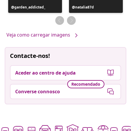
Postagem
garden_addicted_
Postagem
natalia87d
publicada
publicada
por
por
Veja como carregar imagens
Contacte-nos!
Aceder ao centro de ajuda
Recomendado
Converse connosco