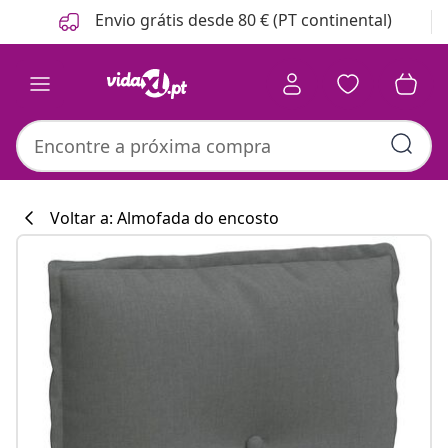
Anterior
Seguinte
Envio grátis desde 80 € (PT continental)
Voltar a: Almofada do encosto