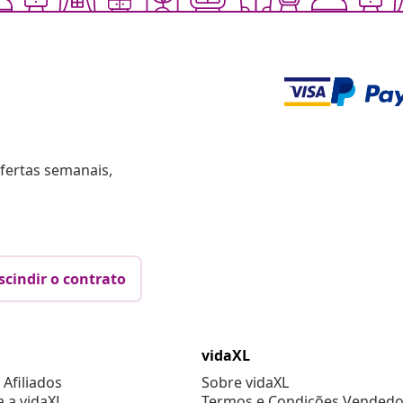
fertas semanais,
scindir o contrato
vidaXL
Afiliados
Sobre vidaXL
a a vidaXL
Termos e Condições Vendedo