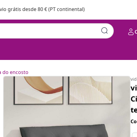
vio grátis desde 80 € (PT continental)
 do encosto
vi
v
C
t
Co