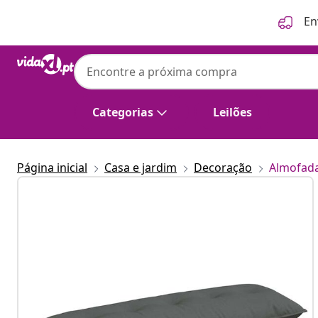
Anterior
Seguinte
En
Categorias
Leilões
Página inicial
Casa e jardim
Decoração
Almofada