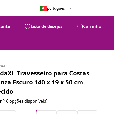
português
Conta
Lista de desejos
Carrinho
daXL
idaXL Travesseiro para Costas
inza Escuro 140 x 19 x 50 cm
ecido
r
(16 opções disponíveis)