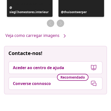
Postagem
siegl.homestores.interieur
publicada
Postagem
thuisontwerper
por
publicada
por
Veja como carregar imagens
Contacte-nos!
Aceder ao centro de ajuda
Recomendado
Converse connosco