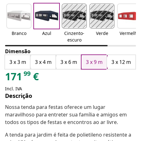
Branco
Azul
Cinzento-
Verde
Vermelho
escuro
Dimensão
3 x 3 m
3 x 4 m
3 x 6 m
3 x 9 m
3 x 12 m
99
171
€
Incl. IVA
Descrição
Nossa tenda para festas oferece um lugar
maravilhoso para entreter sua família e amigos em
todos os tipos de festas e encontros ao ar livre.
A tenda para jardim é feita de polietileno resistente a