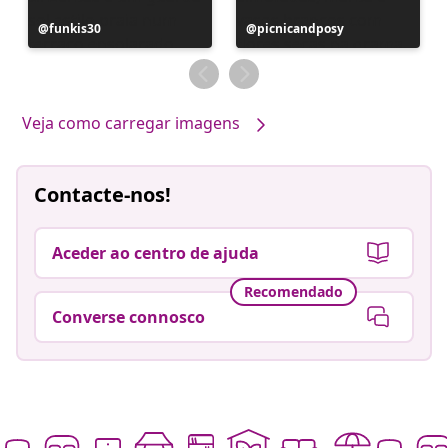
Postagem
funkis30
Postagem
picnicandposy
publicada
publicada
por
por
Veja como carregar imagens
Contacte-nos!
Aceder ao centro de ajuda
Recomendado
Converse connosco