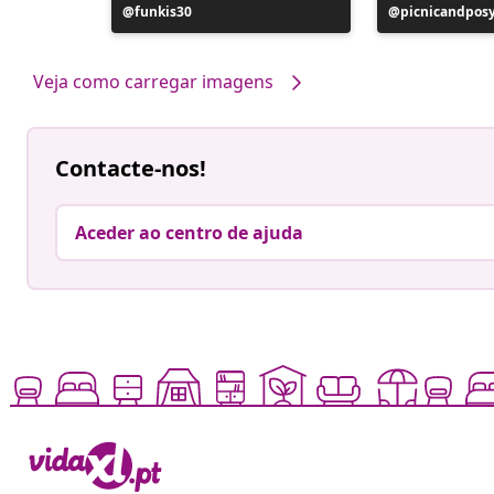
Postagem
funkis30
Postagem
picnicandpos
publicada
publicada
por
por
Veja como carregar imagens
Contacte-nos!
Aceder ao centro de ajuda