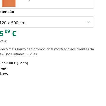
mensão
120 x 500 cm
99
5
€
99
€
preço mais baixo não promocional mostrado aos clientes da
aXL nos últimos 30 dias.
upa 6.00 € (- 27%)
 /m²
l. IVA