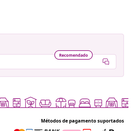
em
ankay
da
Recomendado
Métodos de pagamento suportados