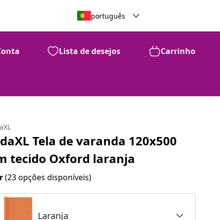
português
Conta
Lista de desejos
Carrinho
daXL
idaXL Tela de varanda 120x500
m tecido Oxford laranja
r
(23 opções disponíveis)
Laranja