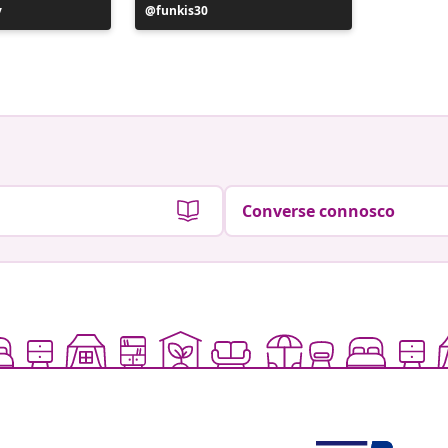
y
Postagem
funkis30
Postag
huisjev
publicada
publica
por
por
Converse connosco