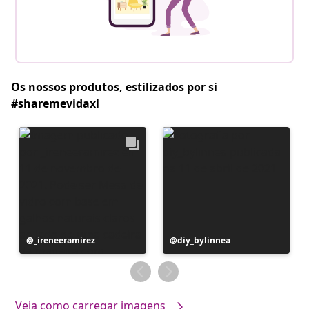
Os nossos produtos, estilizados por si
#sharemevidaxl
Postagem
_ireneeramirez
Postagem
diy_bylinnea
publicada
publicada
por
por
Veja como carregar imagens