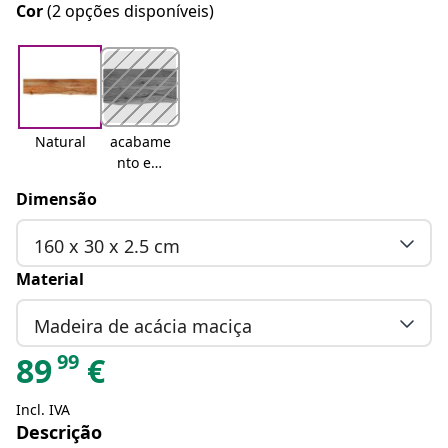
Cor
(2 opções disponíveis)
Natural
acabame
nto em
carvalho
Dimensão
160 x 30 x 2.5 cm
Material
Madeira de acácia maciça
99
89
€
Incl. IVA
Descrição