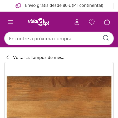
Anterior
Seguinte
Envio grátis desde 80 € (PT continental)
Voltar a: Tampos de mesa