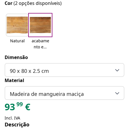
Cor
(2 opções disponíveis)
Natural
acabame
nto em
carvalho
Dimensão
90 x 80 x 2.5 cm
Material
Madeira de mangueira maciça
99
93
€
Incl. IVA
Descrição