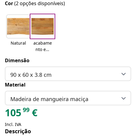
Cor
(2 opções disponíveis)
Natural
acabame
nto em
carvalho
Dimensão
90 x 60 x 3.8 cm
Material
Madeira de mangueira maciça
99
105
€
Incl. IVA
Descrição