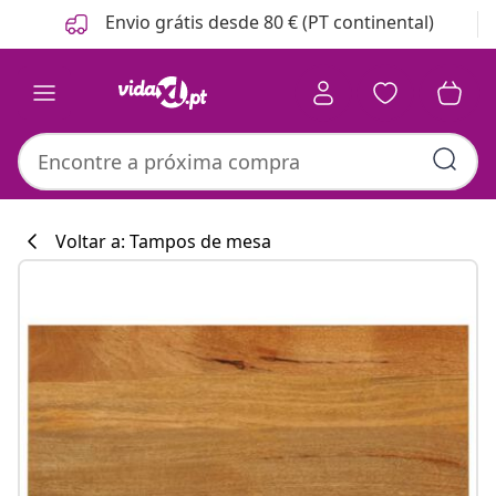
Anterior
Seguinte
Envio grátis desde 80 € (PT continental)
Voltar a: Tampos de mesa