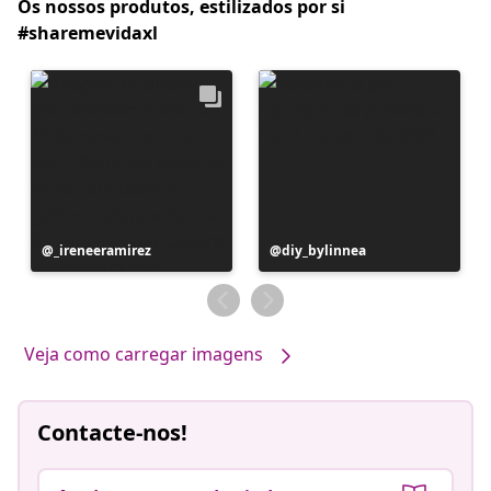
Os nossos produtos, estilizados por si
#sharemevidaxl
Postagem
_ireneeramirez
Postagem
diy_bylinnea
publicada
publicada
por
por
Veja como carregar imagens
Contacte-nos!