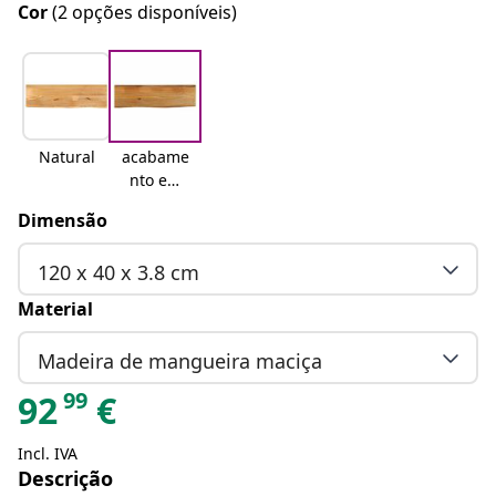
Cor
(2 opções disponíveis)
Natural
acabame
nto em
carvalho
Dimensão
120 x 40 x 3.8 cm
Material
Madeira de mangueira maciça
99
92
€
Incl. IVA
Descrição