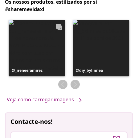
Os nossos produtos, estilizados por si
#sharemevidaxl
Postagem
_ireneeramirez
Postagem
diy_bylinnea
publicada
publicada
por
por
Veja como carregar imagens
Contacte-nos!