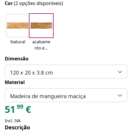
Cor
(2 opções disponíveis)
Natural
acabame
nto em
carvalho
Dimensão
120 x 20 x 3.8 cm
Material
Madeira de mangueira maciça
99
51
€
Incl. IVA
Descrição