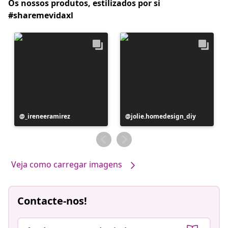
Os nossos produtos, estilizados por si
#sharemevidaxl
Postagem
_ireneeramirez
Postagem
jolie.homedesign_diy
publicada
publicada
por
por
Veja como carregar imagens
Contacte-nos!