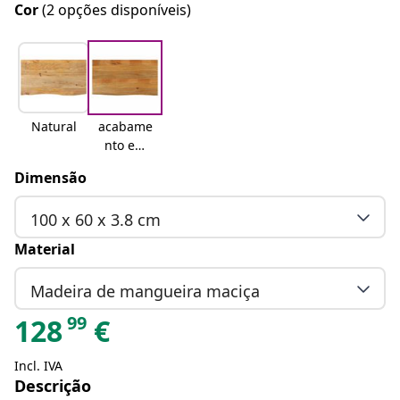
Cor
(2 opções disponíveis)
Natural
acabame
nto em
carvalho
Dimensão
100 x 60 x 3.8 cm
Material
Madeira de mangueira maciça
99
128
€
Incl. IVA
Descrição