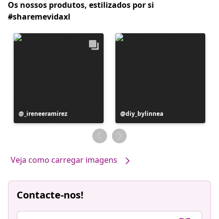
Os nossos produtos, estilizados por si
#sharemevidaxl
Postagem
_ireneeramirez
Postagem
diy_bylinnea
publicada
publicada
por
por
Veja como carregar imagens
Contacte-nos!