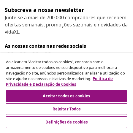
Subscreva a nossa newsletter
Junte-se a mais de 700 000 compradores que recebem
ofertas semanais, promoções sazonais e novidades da
vidaXL.
As nossas contas nas redes sociais
Ao clicar em "Aceitar todos os cookies", concorda com o
armazenamento de cookies no seu dispositivo para melhorar a
navegação no site, anúncios personalizados, analisar a utilização do
Rescindir o contrato
site e ajudar nas nossas iniciativas de marketing.
Política de
Envie um pedido de rescisão da sua encomenda.
Privacidade e Declaração de Cookies
Aceitar todos os cookies
Rescindir o contrato
Rejeitar Todos
Definições de cookies
Atendimento ao cliente