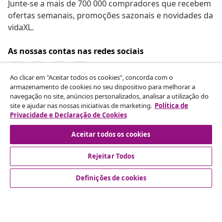
Junte-se a mais de 700 000 compradores que recebem
ofertas semanais, promoções sazonais e novidades da
vidaXL.
As nossas contas nas redes sociais
Ao clicar em "Aceitar todos os cookies", concorda com o
armazenamento de cookies no seu dispositivo para melhorar a
navegação no site, anúncios personalizados, analisar a utilização do
Rescindir o contrato
site e ajudar nas nossas iniciativas de marketing.
Política de
Envie um pedido de rescisão da sua encomenda.
Privacidade e Declaração de Cookies
Aceitar todos os cookies
Rescindir o contrato
Rejeitar Todos
Definições de cookies
Atendimento ao cliente
Empresas