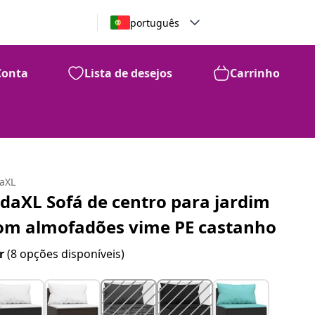
português
Conta
Lista de desejos
Carrinho
daXL
idaXL Sofá de centro para jardim
om almofadões vime PE castanho
r
(8 opções disponíveis)