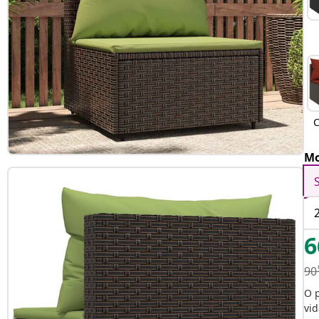
C
v
Mo
6
90
O 
vid