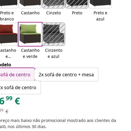
Preto e
Castanho
Cinzeto
Preto
Preto e
branco
azul
astanho
Castanho
Cinzento
e
e verde
e azul
ermelho
delo
Sofá de centro
2x sofá de centro + mesa
2x sofá de centro
99
6
€
99
€
preço mais baixo não promocional mostrado aos clientes da
aXL nos últimos 30 dias.