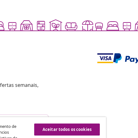
fertas semanais,
scindir o contrato
amento de
Aceitar todos os cookies
ncios