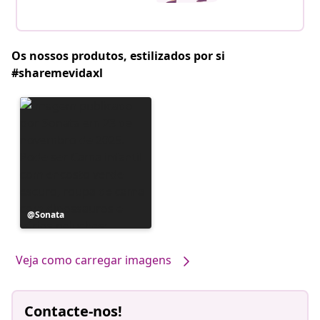
Os nossos produtos, estilizados por si
#sharemevidaxl
Postagem
Sonata
publicada
por
Veja como carregar imagens
Contacte-nos!