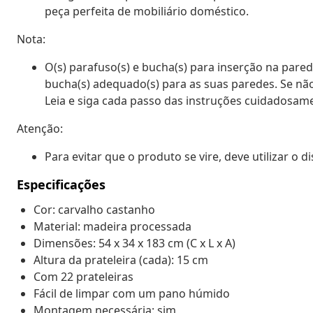
peça perfeita de mobiliário doméstico.
Nota:
O(s) parafuso(s) e bucha(s) para inserção na parede
bucha(s) adequado(s) para as suas paredes. Se não
Leia e siga cada passo das instruções cuidadosam
Atenção:
Para evitar que o produto se vire, deve utilizar o d
Especificações
Cor: carvalho castanho
Material: madeira processada
Dimensões: 54 x 34 x 183 cm (C x L x A)
Altura da prateleira (cada): 15 cm
Com 22 prateleiras
Fácil de limpar com um pano húmido
Montagem necessária: sim