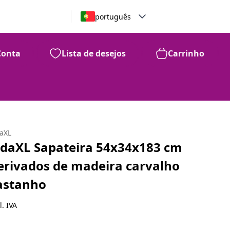
português
Conta
Lista de desejos
Carrinho
daXL
idaXL Sapateira 54x34x183 cm
erivados de madeira carvalho
astanho
l. IVA