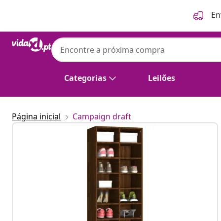
Anterior
Seguinte
En
vidaXL
vidaXL Sapateira 54x34x183 cm derivados
castanho
Categorias
Leilões
Página inicial
Campaign draft