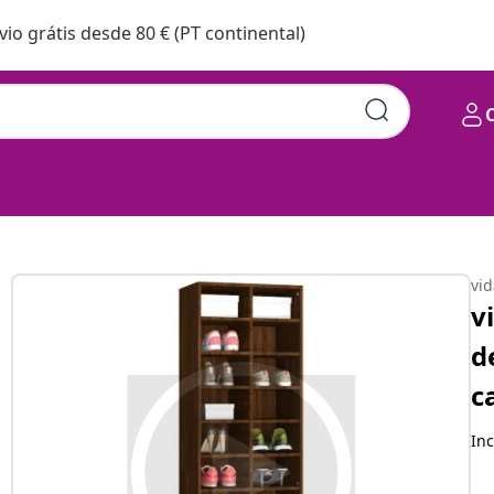
vio grátis desde 80 € (PT continental)
 de madeira carvalho
vi
v
d
c
Inc