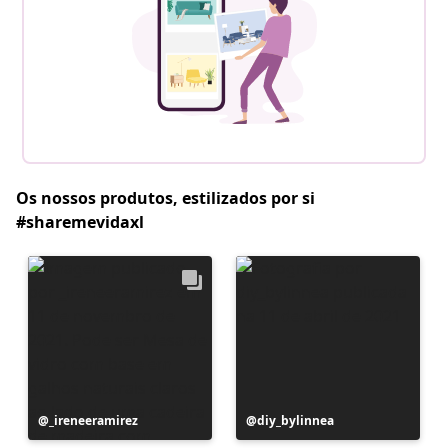
Os nossos produtos, estilizados por si
#sharemevidaxl
Postagem
_ireneeramirez
Postagem
diy_bylinnea
publicada
publicada