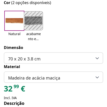
Cor
(2 opções disponíveis)
Natural
acabame
nto em
carvalho
Dimensão
70 x 20 x 3.8 cm
Material
Madeira de acácia maciça
99
32
€
Incl. IVA
Descrição