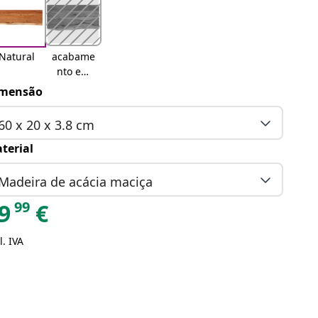
Natural
acabame
nto em
carvalho
mensão
60 x 20 x 3.8 cm
terial
Madeira de acácia maciça
99
9
€
l. IVA