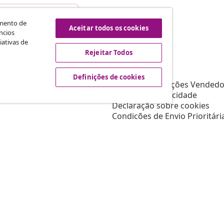
scindir o contrato
amento de
Aceitar todos os cookies
ncios
iativas de
Rejeitar Todos
vidaXL
Afiliados
Sobre vidaXL
Definições de cookies
a a vidaXL
Termos e Condições Vendedo
s de marketing
Política de privacidade
Declaração sobre cookies
Condições de Envio Prioritári
Definições de cookies
Trabalhar para a vidaXL
Segurança
Pessoa responsável da UE
Política de EPR
Declaração de acessibilidade