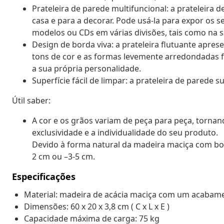
Prateleira de parede multifuncional: a prateleira 
casa e para a decorar. Pode usá-la para expor os se
modelos ou CDs em várias divisões, tais como na sa
Design de borda viva: a prateleira flutuante apres
tons de cor e as formas levemente arredondadas 
a sua própria personalidade.
Superfície fácil de limpar: a prateleira de parede
Útil saber:
A cor e os grãos variam de peça para peça, tornan
exclusividade e a individualidade do seu produto.
Devido à forma natural da madeira maciça com bord
2 cm ou –3-5 cm.
Especificações
Material: madeira de acácia maciça com um acabame
Dimensões: 60 x 20 x 3,8 cm ( C x L x E )
Capacidade máxima de carga: 75 kg