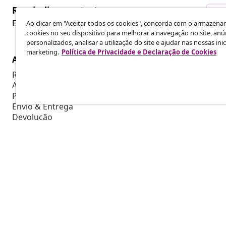
Rescindir o contrato
Re
Envie um pedido de rescisão da sua encomenda.
Ao clicar em "Aceitar todos os cookies", concorda com o armazen
cookies no seu dispositivo para melhorar a navegação no site, anú
personalizados, analisar a utilização do site e ajudar nas nossas inic
marketing.
Política de Privacidade e Declaração de Cookies
Atendimento ao cliente
Empresas
Rastreie a sua encomenda
Programa de 
A minha conta
Produzir par
Pagamento
Colaboraçõe
Envio & Entrega
Devolução
Informações sobre o produto
Encomenda