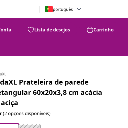
português
Conta
Lista de desejos
Carrinho
daXL
idaXL Prateleira de parede
etangular 60x20x3,8 cm acácia
aciça
r
(2 opções disponíveis)