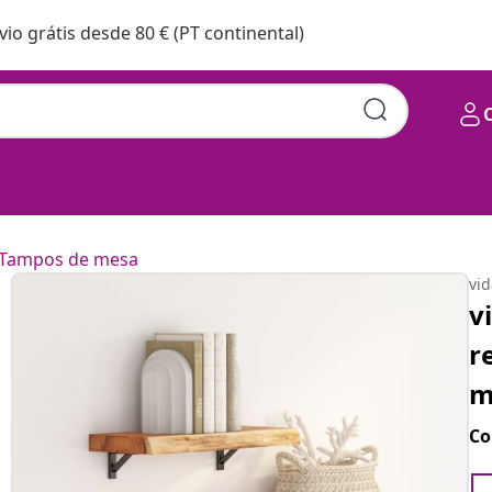
vio grátis desde 80 € (PT continental)
Tampos de mesa
vi
v
r
m
Co